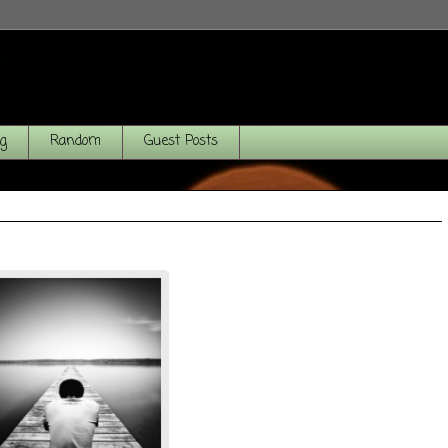
og
Random
Guest Posts