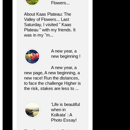
Flowers...
About Kaas Plateau: The
Valley of Flowers... Last
Saturday, I visited " Kaas
Plateau " with my friends. It
was in my "m...
A new year, a
new beginning !
A new year, a
new page, A new beginning, a
new race! Run the distances,
to face the challenge Higher is
the risk, stakes are less to ...
'Life is beautiful
when in
Kolkata' : A
Photo Essay!