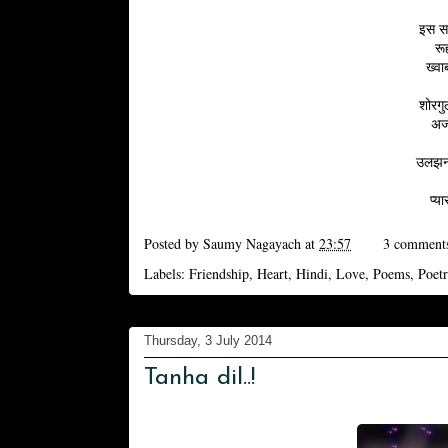
इस सम
रू
ख्वा
शोरगु
अजब
उलझन म
प्य
Posted by
Saumy Nagayach
at
23:57
3 comment
Labels:
Friendship
,
Heart
,
Hindi
,
Love
,
Poems
,
Poet
Thursday, 3 July 2014
Tanha dil..!