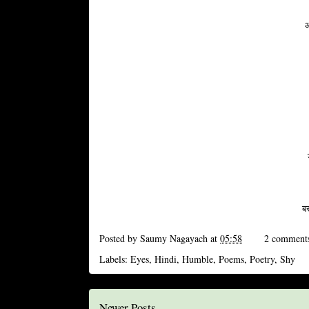
आ
ब
Posted by
Saumy Nagayach
at
05:58
2 comment
Labels:
Eyes
,
Hindi
,
Humble
,
Poems
,
Poetry
,
Shy
Newer Posts