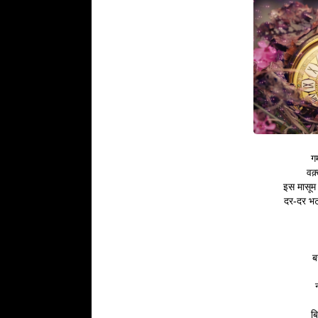
गम
वक़्
इस मासूम 
दर-दर भट
ब
ब