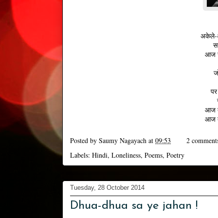
अकेले-
सर
आज उस
ज
पर
आज त
आज त
Posted by
Saumy Nagayach
at
09:53
2 comment
Labels:
Hindi
,
Loneliness
,
Poems
,
Poetry
Tuesday, 28 October 2014
Dhua-dhua sa ye jahan !