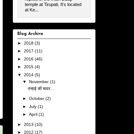
temple at Tirupati. It's located
at Ke...
Blog Archive
►
2018
(3)
►
2017
(11)
►
2016
(46)
►
2015
(4)
▼
2014
(5)
▼
November
(1)
तन्हाई की चादर...
►
October
(2)
►
July
(1)
►
April
(1)
►
2013
(10)
►
2012
(17)