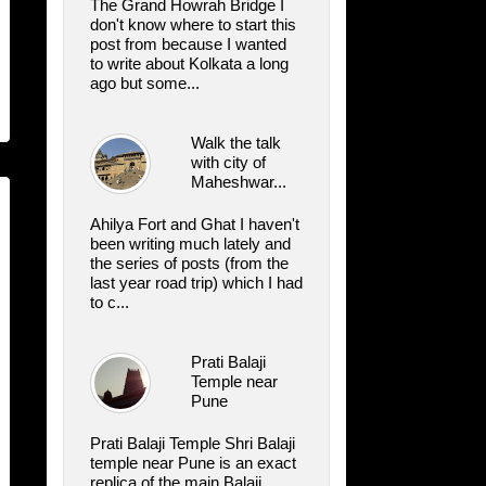
The Grand Howrah Bridge I
don't know where to start this
post from because I wanted
to write about Kolkata a long
ago but some...
Walk the talk
with city of
Maheshwar...
Ahilya Fort and Ghat I haven't
been writing much lately and
the series of posts (from the
last year road trip) which I had
to c...
Prati Balaji
Temple near
Pune
Prati Balaji Temple Shri Balaji
temple near Pune is an exact
replica of the main Balaji