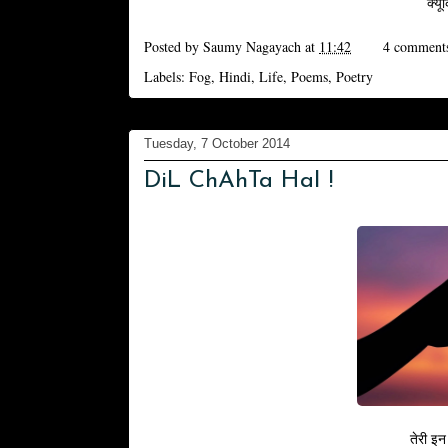
क्य
Posted by
Saumy Nagayach
at
11:42
4 comment
Labels:
Fog
,
Hindi
,
Life
,
Poems
,
Poetry
Tuesday, 7 October 2014
DiL ChAhTa HaI !
तेरी इन