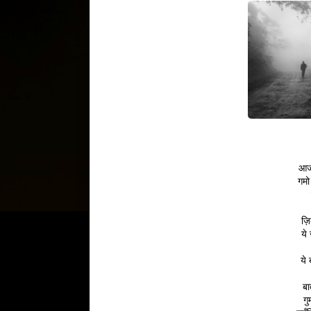
आज 
गमो
ज़ि
ये
ये
बा
गु